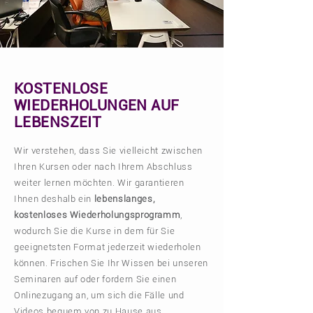
KOSTENLOSE
WIEDERHOLUNGEN AUF
LEBENSZEIT
Wir verstehen, dass Sie vielleicht zwischen
Ihren Kursen oder nach Ihrem Abschluss
weiter lernen möchten. Wir garantieren
Ihnen deshalb ein
lebenslanges,
kostenloses Wiederholungsprogramm
,
wodurch Sie die Kurse in dem für Sie
geeignetsten Format jederzeit wiederholen
können. Frischen Sie Ihr Wissen bei unseren
Seminaren auf oder fordern Sie einen
Onlinezugang an, um sich die Fälle und
Videos bequem von zu Hause aus